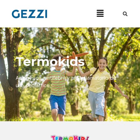
Termokids
Analgésico, antifebril y antiinflamatorio de
uso pediatrico.