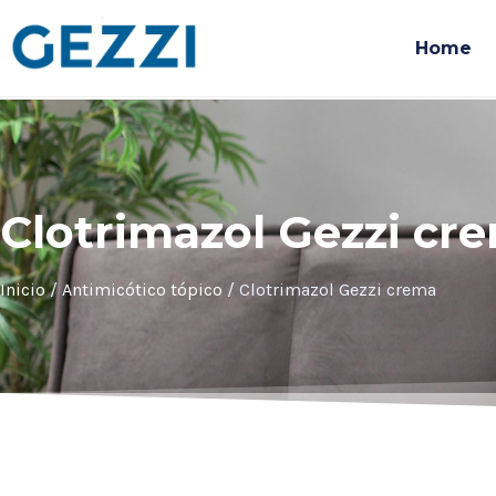
Home
Clotrimazol Gezzi cr
Inicio
/
Antimicótico tópico
/ Clotrimazol Gezzi crema