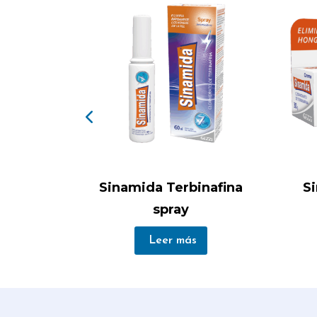
 crema
Sinamida Terbinafina
S
spray
Leer más