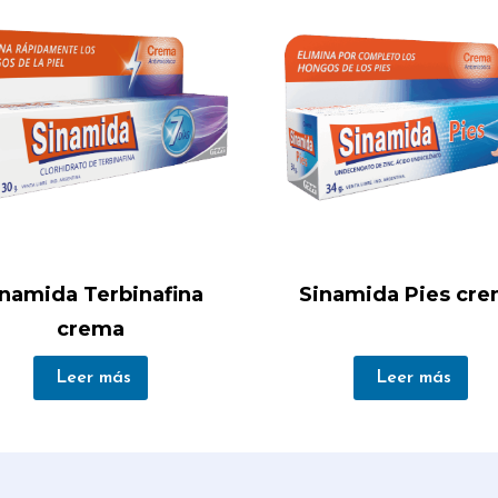
inamida Terbinafina
Sinamida Pies cr
crema
Leer más
Leer más