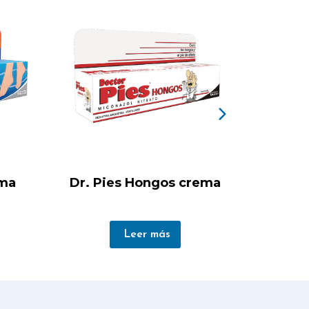
ema
Dr. Pies Hongos crema
Sinam
Leer más