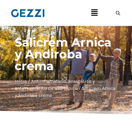
Salicrem Arnica
y Andiroba
crema
Inicio
/
Antiinflamatario, analgésico y
antirreumático de uso tópico
/ Salicrem Arnica
y Andiroba crema