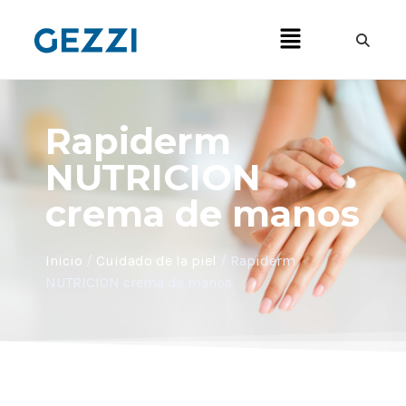
Rapiderm
NUTRICION
crema de manos
Inicio
/
Cuidado de la piel
/ Rapiderm
NUTRICION crema de manos