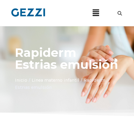
Rapiderm
Estrias emulsión
Inicio
/
Linea materno infantil
/ Rapiderm
Estrias emulsión